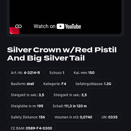
Silver Crown w/Red Pistil
And Big Silver Tail
Art.-Nr.
6-3214-R
Schuss:
1
Kal. mm:
150
Bauform:
shell
Kategorie:
F4
Gefahrgutklasse:
1.3G
Steigzeit in sek.:
3,5
Steigzeit in sek.:
3,5
Steighöhe in m:
195
Schall:
111,3 in 120 m
Safety Distance:
156
Volumen in m3:
0,0740
UN:
0335
CE BAM:
0589-F4-0300