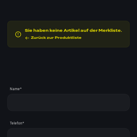
Sie haben keine Artikel auf der Merkliste.
Zurück zur Produktliste
Name
*
„
*
“
z
Telefon
*
e
i