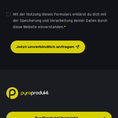
e
Einwilligung
*
l
Mit der Nutzung dieses Formulars erklärst du dich mit
d
der Speicherung und Verarbeitung deiner Daten durch
e
diese Website einverstanden.
*
r
a
Jetzt unverbindlich anfragen
n