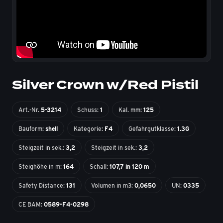
Silver Crown w/Red Pistil
Art.-Nr.
5-3214
Schuss:
1
Kal. mm:
125
Bauform:
shell
Kategorie:
F4
Gefahrgutklasse:
1.3G
Steigzeit in sek.:
3,2
Steigzeit in sek.:
3,2
Steighöhe in m:
164
Schall:
107,7 in 120 m
Safety Distance:
131
Volumen in m3:
0,0650
UN:
0335
CE BAM:
0589-F4-0298