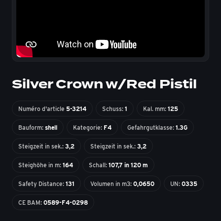
Silver Crown w/Red Pistil
Numéro d'article
5-3214
Schuss:
1
Kal. mm:
125
Bauform:
shell
Kategorie:
F4
Gefahrgutklasse:
1.3G
Steigzeit in sek.:
3,2
Steigzeit in sek.:
3,2
Steighöhe in m:
164
Schall:
107,7 in 120 m
Safety Distance:
131
Volumen in m3:
0,0650
UN:
0335
CE BAM:
0589-F4-0298