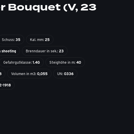
er Bouquet (V, 23
Schuss:
35
Kal. mm:
25
n shooting
Brenndauer in sek.:
23
Gefahrgutklasse:
1.4G
Steighöhe in m:
40
8
Volumen in m3:
0,055
UN:
0336
2-1918