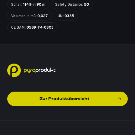
Schall:
114,9 in 90 m
Safety Distance:
50
Volumen in m3:
0,027
UN:
0335
CE BAM:
0589-F4-0303
Zur Produktübersicht