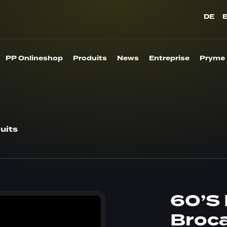
DE
PP Onlineshop
Produits
News
Entreprise
Pryme
uits
60’S 
Broc