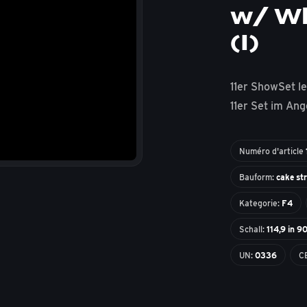
w/ Wh
(I)
11er ShowSet l
11er Set im Ange
Numéro d'article
Bauform:
cake st
Kategorie:
F4
Schall:
114,9 in 9
UN:
0336
C