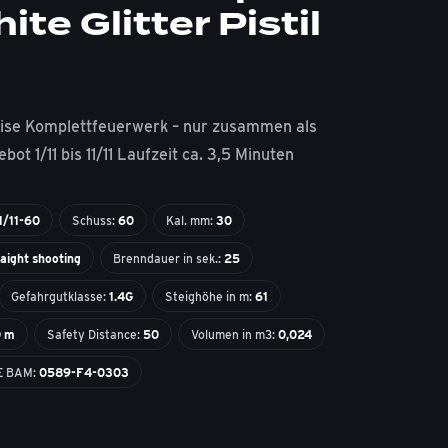
ite Glitter Pistil
eise Komplettfeuerwerk – nur zusammen als
bot 1/11 bis 11/11 Laufzeit ca. 3,5 Minuten
1/11-60
Schuss:
60
Kal. mm:
30
raight shooting
Brenndauer in sek.:
25
Gefahrgutklasse:
1.4G
Steighöhe in m:
61
0 m
Safety Distance:
50
Volumen in m3:
0,024
E BAM:
0589-F4-0303