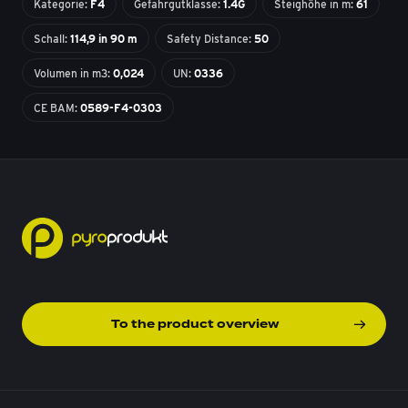
Kategorie:
F4
Gefahrgutklasse:
1.4G
Steighöhe in m:
61
Schall:
114,9 in 90 m
Safety Distance:
50
Volumen in m3:
0,024
UN:
0336
CE BAM:
0589-F4-0303
To the product overview