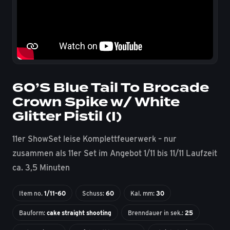
60’S Blue Tail To Brocade
Crown Spike w/ White
Glitter Pistil (I)
11er ShowSet leise Komplettfeuerwerk – nur
zusammen als 11er Set im Angebot 1/11 bis 11/11 Laufzeit
ca. 3,5 Minuten
Item no.
1/11-60
Schuss:
60
Kal. mm:
30
Bauform:
cake straight shooting
Brenndauer in sek.:
25