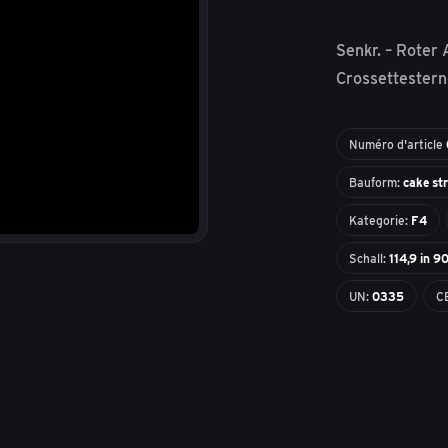
Senkr. – Roter 
Crossettester
Numéro d'article
Bauform:
cake st
Kategorie:
F4
Schall:
114,9 in 9
UN:
0335
C