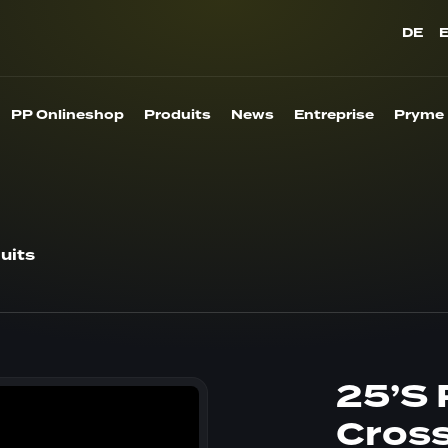
DE
PP Onlineshop
Produits
News
Entreprise
Pryme
uits
25’S
Cross