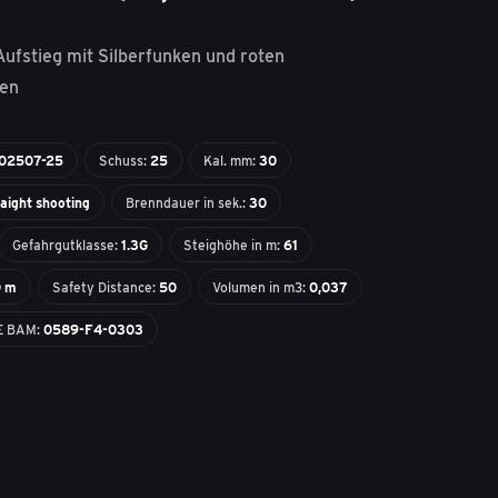
Aufstieg mit Silberfunken und roten
nen
02507-25
Schuss:
25
Kal. mm:
30
raight shooting
Brenndauer in sek.:
30
Gefahrgutklasse:
1.3G
Steighöhe in m:
61
0 m
Safety Distance:
50
Volumen in m3:
0,037
E BAM:
0589-F4-0303