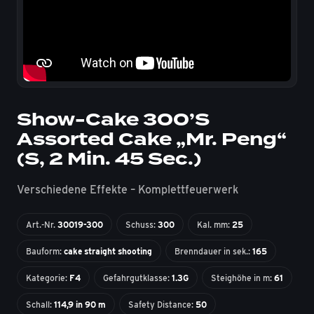
Show-Cake 300’S
Assorted Cake „Mr. Peng“
(S, 2 Min. 45 Sec.)
Verschiedene Effekte – Komplettfeuerwerk
Art.-Nr.
30019-300
Schuss:
300
Kal. mm:
25
Bauform:
cake straight shooting
Brenndauer in sek.:
165
Kategorie:
F4
Gefahrgutklasse:
1.3G
Steighöhe in m:
61
Schall:
114,9 in 90 m
Safety Distance:
50