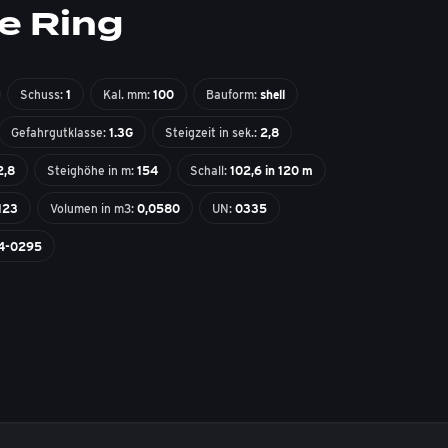
e Ring
Schuss:
1
Kal. mm:
100
Bauform:
shell
Gefahrgutklasse:
1.3G
Steigzeit in sek.:
2,8
2,8
Steighöhe in m:
154
Schall:
102,6 in 120 m
123
Volumen in m3:
0,0580
UN:
0335
4-0295