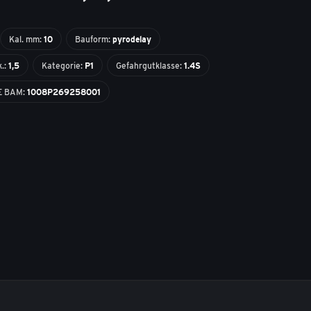
Kal. mm:
10
Bauform:
pyrodelay
k.:
1,5
Kategorie:
P1
Gefahrgutklasse:
1.4S
E BAM:
1008P269258001