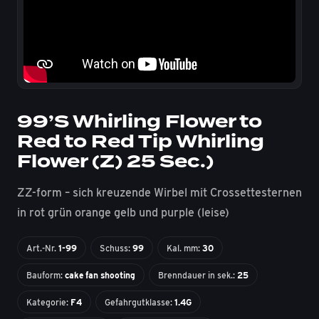
99’S Whirling Flower to
Red to Red Tip Whirling
Flower (Z) 25 Sec.)
ZZ-form – sich kreuzende Wirbel mit Crossettesternen
in rot grün orange gelb und purple (leise)
Art.-Nr.
1-99
Schuss:
99
Kal. mm:
30
Bauform:
cake fan shooting
Brenndauer in sek.:
25
Kategorie:
F4
Gefahrgutklasse:
1.4G