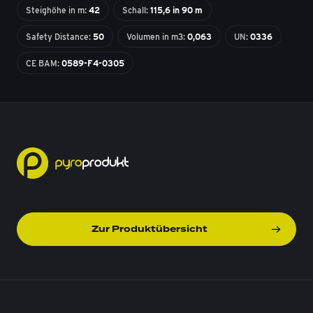
Steighöhe in m:
42
Schall:
115,6 in 90 m
Safety Distance:
50
Volumen in m3:
0,063
UN:
0336
CE BAM:
0589-F4-0305
Zur Produktübersicht