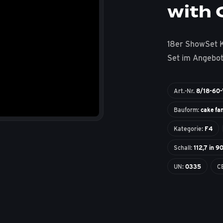
with G
18er ShowSet 
Set im Angebot 
Art.-Nr.
8/18-60
Bauform:
cake fa
Kategorie:
F4
Schall:
112,7 in 9
UN:
0335
C