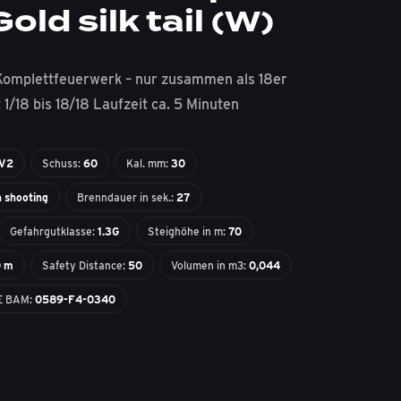
old silk tail (W)
Komplettfeuerwerk – nur zusammen als 18er
1/18 bis 18/18 Laufzeit ca. 5 Minuten
-V2
Schuss:
60
Kal. mm:
30
n shooting
Brenndauer in sek.:
27
Gefahrgutklasse:
1.3G
Steighöhe in m:
70
0 m
Safety Distance:
50
Volumen in m3:
0,044
E BAM:
0589-F4-0340