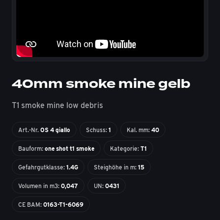
40mm smoke mine gelb
T1 smoke mine low debris
Art.-Nr.
OS 4 giallo
Schuss:
1
Kal. mm:
40
Bauform:
one shot t1 smoke
Kategorie:
T1
Gefahrgutklasse:
1.4G
Steighöhe in m:
15
Volumen in m3:
0,047
UN:
0431
CE BAM:
0163-T1-6069