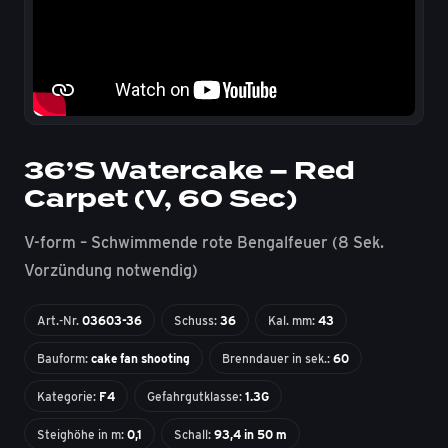
36’S Watercake – Red
Carpet (V, 60 Sec)
V-form – Schwimmende rote Bengalfeuer (8 Sek.
Vorzündung notwendig)
Art.-Nr.
03603-36
Schuss:
36
Kal. mm:
43
Bauform:
cake fan shooting
Brenndauer in sek.:
60
Kategorie:
F4
Gefahrgutklasse:
1.3G
Steighöhe in m:
0,1
Schall:
93,4 in 50 m