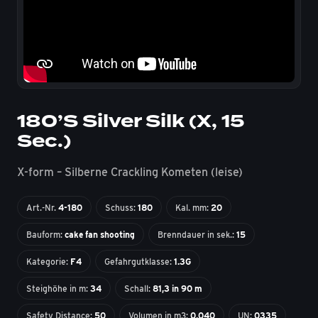
180’S Silver Silk (X, 15
Sec.)
X-form – Silberne Crackling Kometen (leise)
Art.-Nr.
4-180
Schuss:
180
Kal. mm:
20
Bauform:
cake fan shooting
Brenndauer in sek.:
15
Kategorie:
F4
Gefahrgutklasse:
1.3G
Steighöhe in m:
34
Schall:
81,3 in 90 m
Safety Distance:
50
Volumen in m3:
0,040
UN:
0335