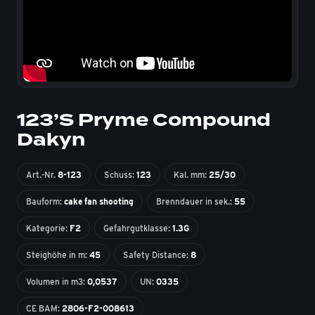
123’S Pryme Compound
Dakyn
Art.-Nr.
8-123
Schuss:
123
Kal. mm:
25/30
Bauform:
cake fan shooting
Brenndauer in sek.:
55
Kategorie:
F2
Gefahrgutklasse:
1.3G
Steighöhe in m:
45
Safety Distance:
8
Volumen in m3:
0,0537
UN:
0335
CE BAM:
2806-F2-008613