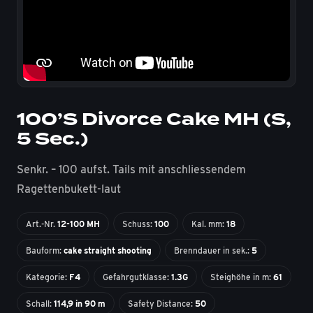
100’S Divorce Cake MH (S,
5 Sec.)
Senkr. – 100 aufst. Tails mit anschliessendem
Ragettenbukett-laut
Art.-Nr.
12-100 MH
Schuss:
100
Kal. mm:
18
Bauform:
cake straight shooting
Brenndauer in sek.:
5
Kategorie:
F4
Gefahrgutklasse:
1.3G
Steighöhe in m:
61
Schall:
114,9 in 90 m
Safety Distance:
50