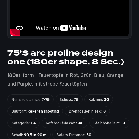
75’S arc proline design
one (180er shape, 8 Sec.)
180er-form – Feuertöpfe in Rot, Grün, Blau, Orange
und Purple, mit strobe Feuertöpfen
Numéro d'article
7-75
Schuss:
75
Kal. mm:
30
Bauform:
cake fan shooting
Brenndauer in sek.:
8
Kategorie:
F4
Gefahrgutklasse:
1.4G
Steighöhe in m:
51
Schall:
90,5 in 90 m
Safety Distance:
50