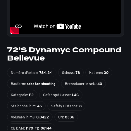
72’S Dynamyc Compound
Bellevue
Numéro d'article
78-1.2-1
Schuss:
78
Kal. mm:
30
Bauform:
cake fan shooting
Brenndauer in sek.:
40
Kategorie:
F2
Gefahrgutklasse:
1.4G
Steighöhe in m:
45
Safety Distance:
8
Volumen in m3:
0,0422
UN:
0336
CE BAM:
1170-F2-06144