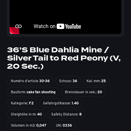
36’S Blue Dahlia Mine /
Silver Tail to Red Peony (V,
20 Sec.)
Numéro d'article
30-36
Schuss:
36
Kal. mm:
25
Bauform:
cake fan shooting
Brenndauer in sek.:
20
Kategorie:
F2
Gefahrgutklasse:
1.4G
Steighöhe in m:
40
Safety Distance:
8
Volumen in m3:
0,047
UN:
0336