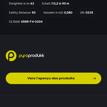
Steighöhe in m:
63
Schall:
113,2 in 90 m
Safety Distance:
50
Volumen in m3:
0,080
UN:
0335
CE BAM:
0589-F4-0304
Vers l'aperçu des produits