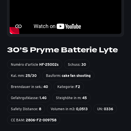
30’S Pryme Batterie Lyte
Numéro d'article
HF-25002s
Schuss:
30
Kal. mm:
25/30
Bauform:
cake fan shooting
Brenndauer in sek.:
40
Kategorie:
F2
Gefahrgutklasse:
1.4G
Steighöhe in m:
45
Safety Distance:
8
Volumen in m3:
0,0513
UN:
0336
CE BAM:
2806-F2-009758