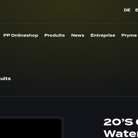
DE
PP Onlineshop
Produits
News
Entreprise
Pryme
uits
20’S 
Water