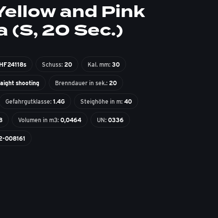
Yellow and Pink
a (S, 20 Sec.)
HF24118s
Schuss:
20
Kal. mm:
30
raight shooting
Brenndauer in sek.:
20
Gefahrgutklasse:
1.4G
Steighöhe in m:
40
8
Volumen in m3:
0,0464
UN:
0336
2-008161