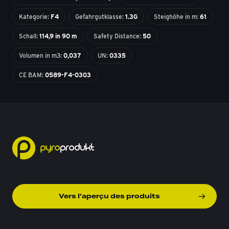
Kategorie:
F4
Gefahrgutklasse:
1.3G
Steighöhe in m:
61
Schall:
114,9 in 90 m
Safety Distance:
50
Volumen in m3:
0,037
UN:
0335
CE BAM:
0589-F4-0303
Vers l'aperçu des produits